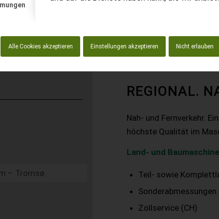
mmungen
Alle Cookies akzeptieren
Einstellungen akzeptieren
Nicht erlauben
REGIONAL. N
Nah- und Fernverkehr. Ei
höchste Qualität im Mas
Land- und Baumaschine
Teil- sowie Komplett
Sonderabmessungen
Zollservice (CH)