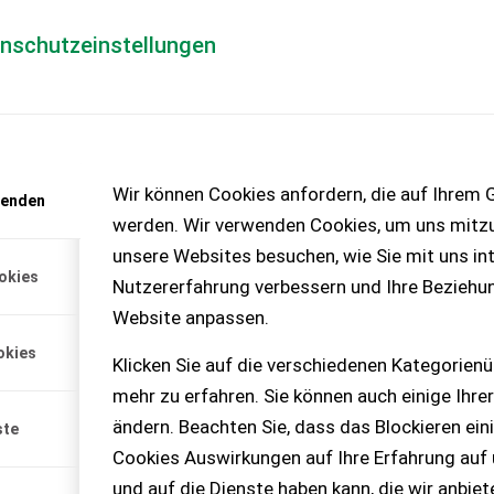
enschutzeinstellungen
Händlerlogin
für Händler
Mediada
anfrage
Wir können Cookies anfordern, die auf Ihrem G
wenden
chinen – KEINE
werden. Wir verwenden Cookies, um uns mitzu
unsere Websites besuchen, wie Sie mit uns int
okies
Nutzererfahrung verbessern und Ihre Beziehu
Website anpassen.
rycomponents Please
okies
ndbrukssalg.no/7175 for...
Klicken Sie auf die verschiedenen Kategorienü
mehr zu erfahren. Sie können auch einige Ihrer
ändern. Beachten Sie, dass das Blockieren ein
ste
Cookies Auswirkungen auf Ihre Erfahrung auf
und auf die Dienste haben kann, die wir anbie