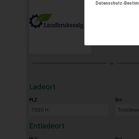
Datenschutz-Besti
Ladeort
PLZ
Ort
Entladeort
PLZ
Ort