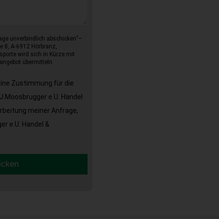
age unverbindlich abschicken“–
e 8, A-6912 Hörbranz,
sporte wird sich in Kürze mit
angebot übermitteln.
eine Zustimmung für die
J.Moosbrugger e.U. Handel
arbeitung meiner Anfrage,
r e.U. Handel &
icken