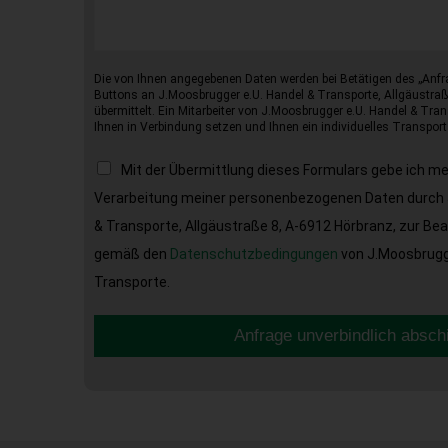
Die von Ihnen angegebenen Daten werden bei Betätigen des „Anfr
Buttons an J.Moosbrugger e.U. Handel & Transporte, Allgäustraß
übermittelt. Ein Mitarbeiter von J.Moosbrugger e.U. Handel & Tran
Ihnen in Verbindung setzen und Ihnen ein individuelles Transport
Mit der Übermittlung dieses Formulars gebe ich m
Verarbeitung meiner personenbezogenen Daten durch 
& Transporte, Allgäustraße 8, A-6912 Hörbranz, zur Be
gemäß den
Datenschutzbedingungen
von J.Moosbrugge
Transporte.
Anfrage unverbindlich absch