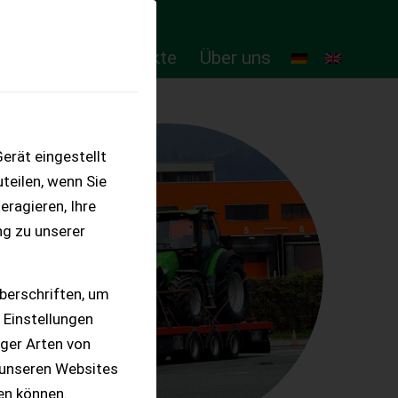
ten
Online-Produkte
Über uns
erät eingestellt
teilen, wenn Sie
eragieren, Ihre
ng zu unserer
berschriften, um
 Einstellungen
iger Arten von
 unseren Websites
ten können.