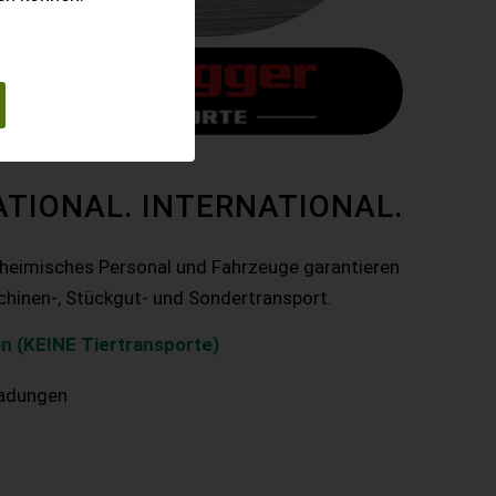
ATIONAL. INTERNATIONAL.
nheimisches Personal und Fahrzeuge garantieren
chinen-, Stückgut- und Sondertransport.
n (KEINE Tiertransporte)
ladungen