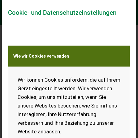
Cookie- und Datenschutzeinstellungen
Meine Transportkostenanfrage
Wie wir Cookies verwenden
Transport von Land- und Baumaschinen –
KEINE Tiertransporte
Wir können Cookies anfordern, die auf Ihrem
Case IH RB 466 HD Pro
Gerät eingestellt werden. Wir verwenden
Case Rundballenpresse RB 466 HD Pro
Cookies, um uns mitzuteilen, wenn Sie
Verkauft wird eine Rundballenpresse RB 466 HD Pro der Marke
unsere Websites besuchen, wie Sie mit uns
Case in folgender Ausstattung: - 25 Messer - Feuchtesensor -
Auto-Schmierung - LED Bel...
interagieren, Ihre Nutzererfahrung
verbessern und Ihre Beziehung zu unserer
EUR 66.000
inkl. 20 % MwSt.
Website anpassen.