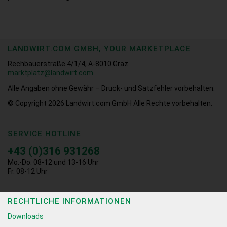
LANDWIRT.COM GMBH, YOUR MARKETPLACE
Rechbauerstraße 4/1/4, A-8010 Graz
marktplatz@landwirt.com
Alle Angaben ohne Gewähr – Druck- und Satzfehler vorbehalten.
© Copyright 2026
Landwirt.com GmbH Alle Rechte vorbehalten.
SERVICE HOTLINE
+43 (0)316 931268
Mo.-Do. 08-12 und 13-16 Uhr
Fr. 08-12 Uhr
RECHTLICHE INFORMATIONEN
Downloads