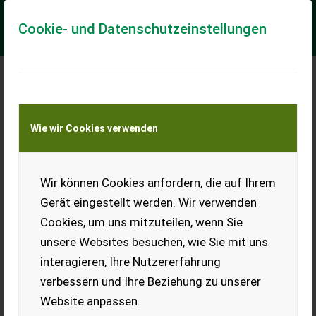
Cookie- und Datenschutzeinstellungen
Meine Transportkostenanfrage
Wie wir Cookies verwenden
Transport von Land- und Baumaschinen –
KEINE Tiertransporte
Wir können Cookies anfordern, die auf Ihrem
Greentec HXF 3302 Geräteträger /Multiträger
Gerät eingestellt werden. Wir verwenden
inkl. LRS 2402 Astsäge für Frontlader /Radlader
Cookies, um uns mitzuteilen, wenn Sie
VOGT Profitechnik aus Schmallenberg – Ihr führender
unsere Websites besuchen, wie Sie mit uns
Anbieter für professionelle Landschaftspflegetechnik =
Mehrere VOGT-Standorte + 100 Servicep...
interagieren, Ihre Nutzererfahrung
verbessern und Ihre Beziehung zu unserer
EUR 17.240
inkl. 19% MwSt
Website anpassen.