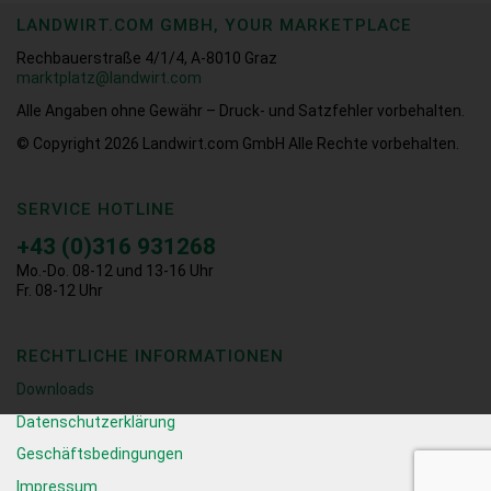
LANDWIRT.COM GMBH, YOUR MARKETPLACE
Rechbauerstraße 4/1/4, A-8010 Graz
marktplatz@landwirt.com
Alle Angaben ohne Gewähr – Druck- und Satzfehler vorbehalten.
© Copyright 2026
Landwirt.com GmbH Alle Rechte vorbehalten.
SERVICE HOTLINE
+43 (0)316 931268
Mo.-Do. 08-12 und 13-16 Uhr
Fr. 08-12 Uhr
RECHTLICHE INFORMATIONEN
Downloads
Datenschutzerklärung
Geschäftsbedingungen
Impressum