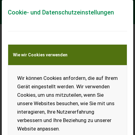
Cookie- und Datenschutzeinstellungen
Meine Transportkostenanfrage
Wie wir Cookies verwenden
Transport von Land- und Baumaschinen –
KEINE Tiertransporte
Wir können Cookies anfordern, die auf Ihrem
Geringhoff Grainstar 6m
Gerät eingestellt werden. Wir verwenden
zu Verkaufen ist ein Gepflegtes Geringhoff Klappschneidwerk
Cookies, um uns mitzuteilen, wenn Sie
Grainstar 6 Meter Haspelantrieb Hydraulisch mit Ölversorgung
am Schneidwerk Adapter auc...
unsere Websites besuchen, wie Sie mit uns
interagieren, Ihre Nutzererfahrung
EUR 16.800
inkl. 20 % MwSt.
verbessern und Ihre Beziehung zu unserer
Website anpassen.