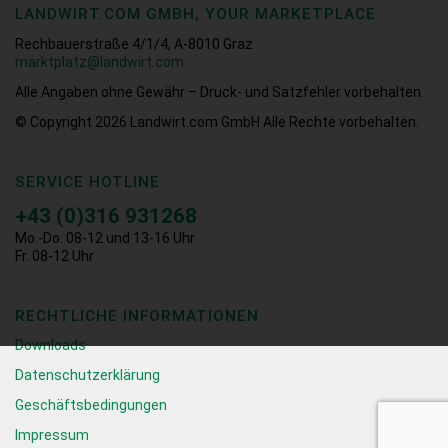
LANDWIRT.COM GMBH, YOUR MARKETPLACE
Rechbauerstraße 4/1/4, A-8010 Graz
marktplatz@landwirt.com
Alle Angaben ohne Gewähr – Druck- und Satzfehler vorbehalten.
© Copyright 2026
Landwirt.com GmbH Alle Rechte vorbehalten.
SERVICE HOTLINE
+43 (0)316 931268
Mo.-Do. 08-12 und 13-16 Uhr
Fr. 08-12 Uhr
RECHTLICHE INFORMATIONEN
Downloads
Datenschutzerklärung
Geschäftsbedingungen
Impressum