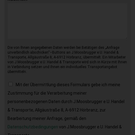
Die von Ihnen angegebenen Daten werden bei Betätigen des „Anfrage
unverbindlich abschicken“–Buttons an J.Moosbrugger e.U. Handel &
Transporte, Allgäustraße 8, A-6912 Hörbranz, übermittelt. Ein Mitarbeiter
von J.Moosbrugger e.U. Handel & Transporte wird sich in Kürze mit Ihnen
in Verbindung setzen und Ihnen ein individuelles Transportangebot
übermitteln.
Mit der Übermittlung dieses Formulars gebe ich meine
Zustimmung für die Verarbeitung meiner
personenbezogenen Daten durch J.Moosbrugger e.U. Handel
& Transporte, Allgäustraße 8, A-6912 Hörbranz, zur
Bearbeitung meiner Anfrage, gemäß den
Datenschutzbedingungen
von J.Moosbrugger e.U. Handel &