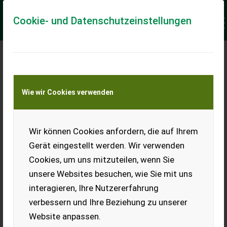
Cookie- und Datenschutzeinstellungen
Meine Transportkostenanfrage
Wie wir Cookies verwenden
Transport von Land- und Baumaschinen –
KEINE Tiertransporte
Keine Anfrage Möglich!
Wir können Cookies anfordern, die auf Ihrem
Gerät eingestellt werden. Wir verwenden
Cookies, um uns mitzuteilen, wenn Sie
unsere Websites besuchen, wie Sie mit uns
Ladeort
interagieren, Ihre Nutzererfahrung
verbessern und Ihre Beziehung zu unserer
PLZ
Ort
Website anpassen.