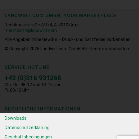
LANDWIRT.COM GMBH, YOUR MARKETPLACE
Rechbauerstraße 4/1/4, A-8010 Graz
marktplatz@landwirt.com
Alle Angaben ohne Gewähr – Druck- und Satzfehler vorbehalten.
© Copyright 2026
Landwirt.com GmbH Alle Rechte vorbehalten.
SERVICE HOTLINE
+43 (0)316 931268
Mo.-Do. 08-12 und 13-16 Uhr
Fr. 08-12 Uhr
RECHTLICHE INFORMATIONEN
Downloads
Datenschutzerklärung
Geschäftsbedingungen