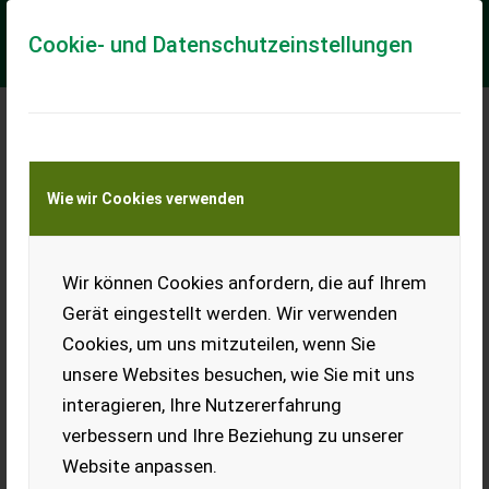
Cookie- und Datenschutzeinstellungen
Meine Transportkostenanfrage
Wie wir Cookies verwenden
Transport von Land- und Baumaschinen –
KEINE Tiertransporte
Wir können Cookies anfordern, die auf Ihrem
Case IH Quantum 110
F (Stage V)
Gerät eingestellt werden. Wir verwenden
Cookies, um uns mitzuteilen, wenn Sie
Auf Lager! - Bereifung:
380/70R20 vorne, 480/70R30
unsere Websites besuchen, wie Sie mit uns
hinten (verstärkt) - Power-
interagieren, Ihre Nutzererfahrung
Shuttle (hydraulische
Wendeschaltung) -
verbessern und Ihre Beziehung zu unserer
Hydraulische
Website anpassen.
Zapfwellenkuppl...