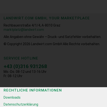
LANDWIRT.COM GMBH, YOUR MARKETPLACE
Rechbauerstraße 4/1/4, A-8010 Graz
marktplatz@landwirt.com
Alle Angaben ohne Gewähr – Druck- und Satzfehler vorbehalten.
© Copyright 2026
Landwirt.com GmbH Alle Rechte vorbehalten.
SERVICE HOTLINE
+43 (0)316 931268
Mo.-Do. 08-12 und 13-16 Uhr
Fr. 08-12 Uhr
RECHTLICHE INFORMATIONEN
Downloads
Datenschutzerklärung