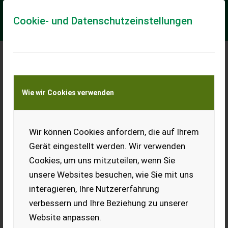
Cookie- und Datenschutzeinstellungen
Meine Transportkostenanfrage
Wie wir Cookies verwenden
Transport von Land- und Baumaschinen –
KEINE Tiertransporte
Wir können Cookies anfordern, die auf Ihrem
Husqvarna Hosenträger mit Lederschlaufen
Gerät eingestellt werden. Wir verwenden
Husqvarna Hosenträger mit Lederschlaufen, extra breit,
Cookies, um uns mitzuteilen, wenn Sie
verstellbare Länge, zu passende Modelle: Bundhose Technical
Extreme, Schnittschutzhose Techn...
unsere Websites besuchen, wie Sie mit uns
interagieren, Ihre Nutzererfahrung
EUR 32
inkl. 20 % MwSt.
verbessern und Ihre Beziehung zu unserer
Website anpassen.