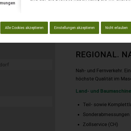
mmungen
Alle Cookies akzeptieren
Einstellungen akzeptieren
Nicht erlauben
REGIONAL. N
Nah- und Fernverkehr. Ei
höchste Qualität im Mas
Land- und Baumaschine
Teil- sowie Komplett
Sonderabmessungen
Zollservice (CH)