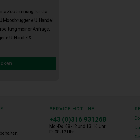
eine Zustimmung für die
J.Moosbrugger e.U. Handel
arbeitung meiner Anfrage,
r e.U. Handel &
icken
CE
SERVICE HOTLINE
R
+43 (0)316 931268
Do
Mo.-Do. 08-12 und 13-16 Uhr
Da
Fr. 08-12 Uhr
behalten.
Ge