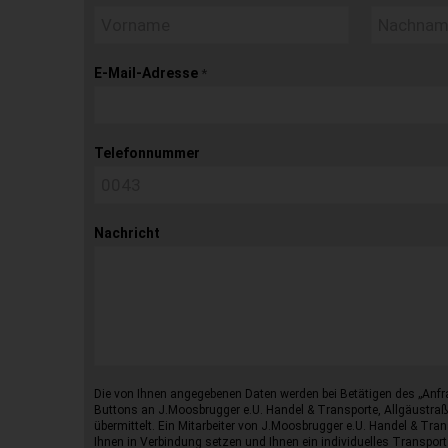
E-Mail-Adresse
*
Telefonnummer
Nachricht
Die von Ihnen angegebenen Daten werden bei Betätigen des „Anfr
Buttons an J.Moosbrugger e.U. Handel & Transporte, Allgäustraß
übermittelt. Ein Mitarbeiter von J.Moosbrugger e.U. Handel & Tran
Ihnen in Verbindung setzen und Ihnen ein individuelles Transport