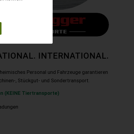
ATIONAL. INTERNATIONAL.
nheimisches Personal und Fahrzeuge garantieren
chinen-, Stückgut- und Sondertransport.
n (KEINE Tiertransporte)
ladungen