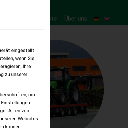
ten
Online-Produkte
Über uns
erät eingestellt
teilen, wenn Sie
eragieren, Ihre
ng zu unserer
berschriften, um
 Einstellungen
iger Arten von
 unseren Websites
ten können.