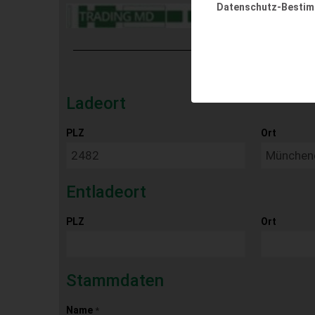
Datenschutz-Besti
Ladeort
PLZ
Ort
Entladeort
PLZ
Ort
Stammdaten
Name
*