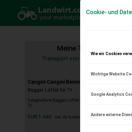
Cookie- und Dat
Meine Transportkosten
Wie wir Cookies ver
Transport von Land- und Baumas
Tiertransporte
Wichtige Website Co
Cangini Cangini Benne SC 62 L 800cm Caps
Bagger Löffel für 7t
Google Analytics Co
Cangini Bene Bagger Löffel 800cm Aufnahme Passend 
7t
Andere externe Dien
EUR 1.440
inkl. 20 % MwSt.