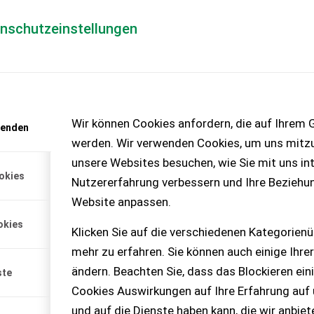
enschutzeinstellungen
Händlerlogin
für Händler
Mediada
anfrage
Wir können Cookies anfordern, die auf Ihrem G
wenden
chinen – KEINE
werden. Wir verwenden Cookies, um uns mitzu
unsere Websites besuchen, wie Sie mit uns int
okies
Nutzererfahrung verbessern und Ihre Beziehu
ula
Website anpassen.
okies
Klicken Sie auf die verschiedenen Kategorienü
auf Martin M10 Für Bagger
mehr zu erfahren. Sie können auch einige Ihrer
ändern. Beachten Sie, dass das Blockieren ein
ste
Cookies Auswirkungen auf Ihre Erfahrung auf
und auf die Dienste haben kann, die wir anbie