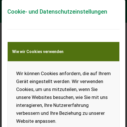
Cookie- und Datenschutzeinstellungen
Meine Transportkostenanfrage
Wie wir Cookies verwenden
Transport von Land- und Baumaschinen –
KEINE Tiertransporte
Wir können Cookies anfordern, die auf Ihrem
Cangini Cangini Benne SQ 50 AL 1600cm
Gerät eingestellt werden. Wir verwenden
Hydraul. Böschungslöffel
Cookies, um uns mitzuteilen, wenn Sie
Cangini Bene Hydraul. Böschungslöffel 1600 cm Aufnahme
unsere Websites besuchen, wie Sie mit uns
Passend auf Martin M10 Für 7t Bagger
interagieren, Ihre Nutzererfahrung
EUR 3.180
inkl. 20 % MwSt.
verbessern und Ihre Beziehung zu unserer
Website anpassen.