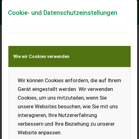
Cookie- und Datenschutzeinstellungen
Meine Transportkostenanfrage
Wie wir Cookies verwenden
Transport von Land- und Baumaschinen –
KEINE Tiertransporte
Keine Anfrage Möglich!
Wir können Cookies anfordern, die auf Ihrem
Gerät eingestellt werden. Wir verwenden
Cookies, um uns mitzuteilen, wenn Sie
unsere Websites besuchen, wie Sie mit uns
Ladeort
interagieren, Ihre Nutzererfahrung
verbessern und Ihre Beziehung zu unserer
PLZ
Ort
Website anpassen.