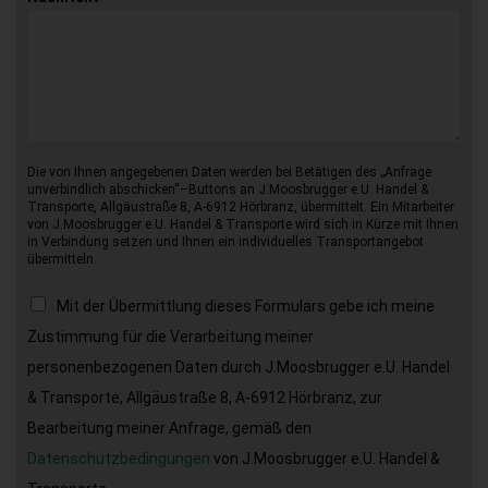
Die von Ihnen angegebenen Daten werden bei Betätigen des „Anfrage
unverbindlich abschicken“–Buttons an J.Moosbrugger e.U. Handel &
Transporte, Allgäustraße 8, A-6912 Hörbranz, übermittelt. Ein Mitarbeiter
von J.Moosbrugger e.U. Handel & Transporte wird sich in Kürze mit Ihnen
in Verbindung setzen und Ihnen ein individuelles Transportangebot
übermitteln.
Mit der Übermittlung dieses Formulars gebe ich meine
Zustimmung für die Verarbeitung meiner
personenbezogenen Daten durch J.Moosbrugger e.U. Handel
& Transporte, Allgäustraße 8, A-6912 Hörbranz, zur
Bearbeitung meiner Anfrage, gemäß den
Datenschutzbedingungen
von J.Moosbrugger e.U. Handel &