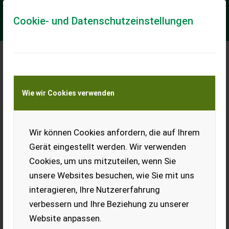
Cookie- und Datenschutzeinstellungen
Meine Transportkostenanfrage
Wie wir Cookies verwenden
Transport von Land- und Baumaschinen –
KEINE Tiertransporte
Wir können Cookies anfordern, die auf Ihrem
Schäffer 2024 S
Gerät eingestellt werden. Wir verwenden
BULLA Landtechnik
Cookies, um uns mitzuteilen, wenn Sie
SCHÄFFER 2024 S + AKTIONSMODELL + 3-Zylinder-
unsere Websites besuchen, wie Sie mit uns
Dieselmotor Kubota mit 25 PS + Hydrostatischer Allradantrieb
mit automotiver Steuerung + Bereifung 7.0...
interagieren, Ihre Nutzererfahrung
verbessern und Ihre Beziehung zu unserer
EUR 0
Website anpassen.