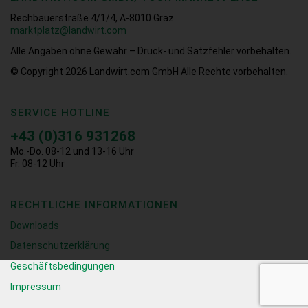
Rechbauerstraße 4/1/4, A-8010 Graz
marktplatz@landwirt.com
Alle Angaben ohne Gewähr – Druck- und Satzfehler vorbehalten.
© Copyright 2026
Landwirt.com GmbH Alle Rechte vorbehalten.
SERVICE HOTLINE
+43 (0)316 931268
Mo.-Do. 08-12 und 13-16 Uhr
Fr. 08-12 Uhr
RECHTLICHE INFORMATIONEN
Downloads
Datenschutzerklärung
Geschäftsbedingungen
Impressum