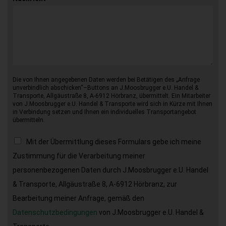
Die von Ihnen angegebenen Daten werden bei Betätigen des „Anfrage
unverbindlich abschicken“–Buttons an J.Moosbrugger e.U. Handel &
Transporte, Allgäustraße 8, A-6912 Hörbranz, übermittelt. Ein Mitarbeiter
von J.Moosbrugger e.U. Handel & Transporte wird sich in Kürze mit Ihnen
in Verbindung setzen und Ihnen ein individuelles Transportangebot
übermitteln.
Mit der Übermittlung dieses Formulars gebe ich meine
Zustimmung für die Verarbeitung meiner
personenbezogenen Daten durch J.Moosbrugger e.U. Handel
& Transporte, Allgäustraße 8, A-6912 Hörbranz, zur
Bearbeitung meiner Anfrage, gemäß den
Datenschutzbedingungen
von J.Moosbrugger e.U. Handel &