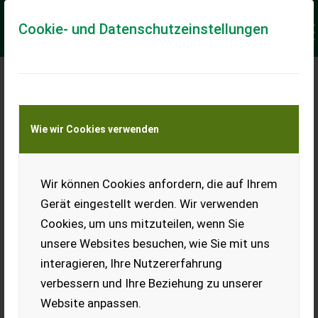
Cookie- und Datenschutzeinstellungen
Meine Transportkostenanfrage
Wie wir Cookies verwenden
Transport von Land- und Baumaschinen –
KEINE Tiertransporte
Keine Anfrage Möglich!
Wir können Cookies anfordern, die auf Ihrem
Gerät eingestellt werden. Wir verwenden
Cookies, um uns mitzuteilen, wenn Sie
unsere Websites besuchen, wie Sie mit uns
Ladeort
interagieren, Ihre Nutzererfahrung
verbessern und Ihre Beziehung zu unserer
PLZ
Ort
Website anpassen.