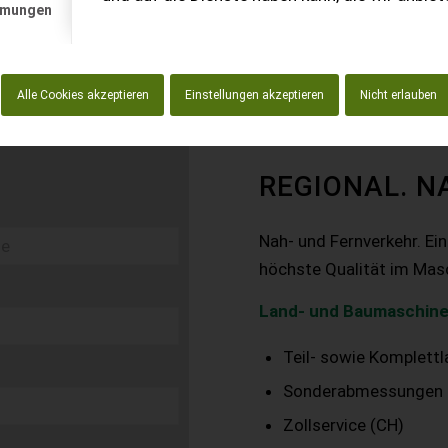
mmungen
Alle Cookies akzeptieren
Einstellungen akzeptieren
Nicht erlauben
REGIONAL. N
Nah- und Fernverkehr. Ei
höchste Qualität im Mas
Land- und Baumaschine
Teil- sowie Komplett
Sonderabmessungen
Zollservice (CH)