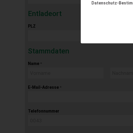
Datenschutz-Besti
Entladeort
PLZ
Ort
Stammdaten
Name
*
E-Mail-Adresse
*
Telefonnummer