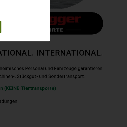
ATIONAL. INTERNATIONAL.
nheimisches Personal und Fahrzeuge garantieren
chinen-, Stückgut- und Sondertransport.
n (KEINE Tiertransporte)
ladungen