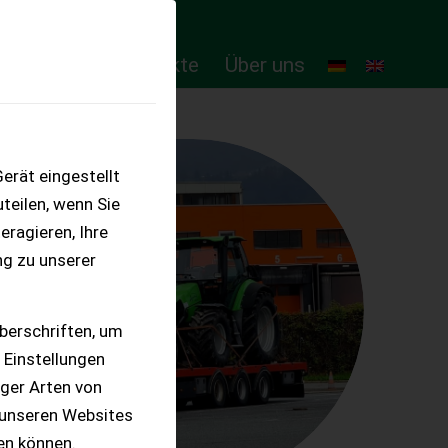
ten
Online-Produkte
Über uns
erät eingestellt
teilen, wenn Sie
eragieren, Ihre
ng zu unserer
berschriften, um
 Einstellungen
iger Arten von
 unseren Websites
ten können.