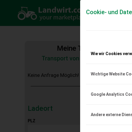
Cookie- und Dat
Meine Transportkosten
Wie wir Cookies ver
Transport von Land- und Baumas
Tiertransporte
Wichtige Website Co
Keine Anfrage Möglich!
Google Analytics Co
Ladeort
Andere externe Dien
PLZ
Ort