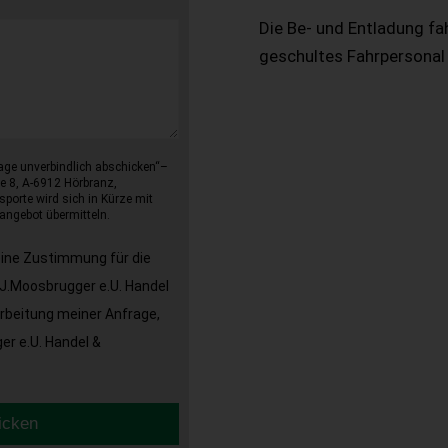
Die Be- und Entladung fa
geschultes Fahrpersonal
age unverbindlich abschicken“–
e 8, A-6912 Hörbranz,
sporte wird sich in Kürze mit
angebot übermitteln.
eine Zustimmung für die
J.Moosbrugger e.U. Handel
arbeitung meiner Anfrage,
r e.U. Handel &
icken