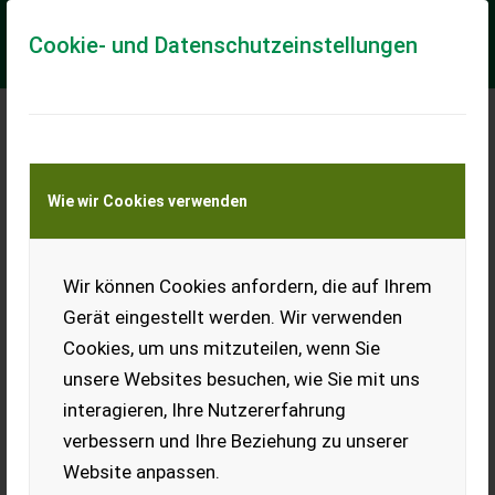
Cookie- und Datenschutzeinstellungen
Meine Transportkostenanfrage
Wie wir Cookies verwenden
Transport von Land- und Baumaschinen –
KEINE Tiertransporte
Wir können Cookies anfordern, die auf Ihrem
Tehnos MU 280
Gerät eingestellt werden. Wir verwenden
Anbau-Schlegelmulcher, 2,80 m Arbeitsbreite, Front- +
Cookies, um uns mitzuteilen, wenn Sie
Heckanbau, Seitenverschiebung, Stützwalze,
Hammerschlegel,
unsere Websites besuchen, wie Sie mit uns
interagieren, Ihre Nutzererfahrung
EUR 5.891
inkl. 19% MwSt
verbessern und Ihre Beziehung zu unserer
Website anpassen.