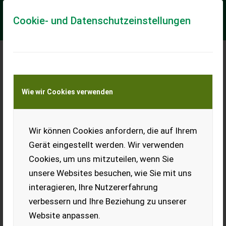
Cookie- und Datenschutzeinstellungen
Meine Transportkostenanfrage
Wie wir Cookies verwenden
Transport von Land- und Baumaschinen –
KEINE Tiertransporte
Wir können Cookies anfordern, die auf Ihrem
New Holland W190 D
Gerät eingestellt werden. Wir verwenden
MOOTOR - 6 silindriline NEF 6,7L Stage V - mootori maks.
Cookies, um uns mitzuteilen, wenn Sie
võimsus 230 hj - maks. pöördemoment 1184 nm (1300 rpm
juures) - reverseeritav ventilaa...
unsere Websites besuchen, wie Sie mit uns
interagieren, Ihre Nutzererfahrung
EUR 179.900
verbessern und Ihre Beziehung zu unserer
Website anpassen.