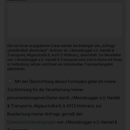
Die von Ihnen angegebenen Daten werden bei Betätigen des „Anfrage
unverbindlich abschicken“–Buttons an J.Moosbrugger e.U. Handel &
Transporte, Allgäustraße 8, A-6912 Hörbranz, übermittelt. Ein Mitarbeiter
von J.Moosbrugger e.U. Handel & Transporte wird sich in Kürze mit Ihnen
in Verbindung setzen und Ihnen ein individuelles Transportangebot
übermitteln.
Mit der Übermittlung dieses Formulars gebe ich meine
Zustimmung für die Verarbeitung meiner
personenbezogenen Daten durch J.Moosbrugger e.U. Handel
& Transporte, Allgäustraße 8, A-6912 Hörbranz, zur
Bearbeitung meiner Anfrage, gemäß den
Datenschutzbedingungen
von J.Moosbrugger e.U. Handel &