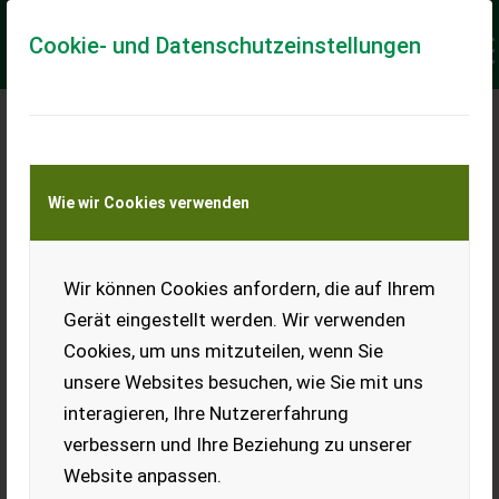
Cookie- und Datenschutzeinstellungen
Meine Transportkostenanfrage
Wie wir Cookies verwenden
Transport von Land- und Baumaschinen –
KEINE Tiertransporte
Keine Anfrage Möglich!
Wir können Cookies anfordern, die auf Ihrem
Gerät eingestellt werden. Wir verwenden
Cookies, um uns mitzuteilen, wenn Sie
unsere Websites besuchen, wie Sie mit uns
Ladeort
interagieren, Ihre Nutzererfahrung
verbessern und Ihre Beziehung zu unserer
PLZ
Ort
Website anpassen.