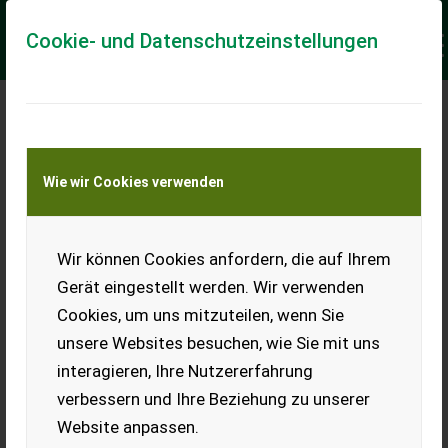
Cookie- und Datenschutzeinstellungen
Meine Transportkostenanfrage
Wie wir Cookies verwenden
Transport von Land- und Baumaschinen –
KEINE Tiertransporte
Keine Anfrage Möglich!
Wir können Cookies anfordern, die auf Ihrem
Gerät eingestellt werden. Wir verwenden
Cookies, um uns mitzuteilen, wenn Sie
unsere Websites besuchen, wie Sie mit uns
Ladeort
interagieren, Ihre Nutzererfahrung
verbessern und Ihre Beziehung zu unserer
PLZ
Ort
Website anpassen.