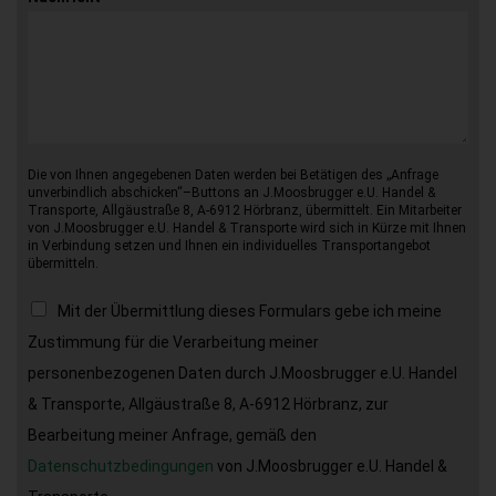
Die von Ihnen angegebenen Daten werden bei Betätigen des „Anfrage
unverbindlich abschicken“–Buttons an J.Moosbrugger e.U. Handel &
Transporte, Allgäustraße 8, A-6912 Hörbranz, übermittelt. Ein Mitarbeiter
von J.Moosbrugger e.U. Handel & Transporte wird sich in Kürze mit Ihnen
in Verbindung setzen und Ihnen ein individuelles Transportangebot
übermitteln.
Mit der Übermittlung dieses Formulars gebe ich meine
Zustimmung für die Verarbeitung meiner
personenbezogenen Daten durch J.Moosbrugger e.U. Handel
& Transporte, Allgäustraße 8, A-6912 Hörbranz, zur
Bearbeitung meiner Anfrage, gemäß den
Datenschutzbedingungen
von J.Moosbrugger e.U. Handel &