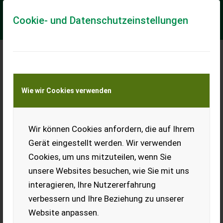
Cookie- und Datenschutzeinstellungen
Meine Transportkostenanfrage
Wie wir Cookies verwenden
Transport von Land- und Baumaschinen –
KEINE Tiertransporte
Wir können Cookies anfordern, die auf Ihrem
Goldoni Base 20
Gerät eingestellt werden. Wir verwenden
Goldoni Base 20, 4wd, 22HP Lombardini, power steering,
Cookies, um uns mitzuteilen, wenn Sie
540/540E pto rpm, 26x12.00 80% good, good working order.
unsere Websites besuchen, wie Sie mit uns
EUR 11.193
inkl. 21 % MwSt.
interagieren, Ihre Nutzererfahrung
verbessern und Ihre Beziehung zu unserer
Website anpassen.