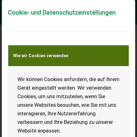
Cookie- und Datenschutzeinstellungen
Meine Transportkostenanfrage
Wie wir Cookies verwenden
Transport von Land- und Baumaschinen –
KEINE Tiertransporte
Keine Anfrage Möglich!
Wir können Cookies anfordern, die auf Ihrem
Gerät eingestellt werden. Wir verwenden
Cookies, um uns mitzuteilen, wenn Sie
unsere Websites besuchen, wie Sie mit uns
Ladeort
interagieren, Ihre Nutzererfahrung
verbessern und Ihre Beziehung zu unserer
PLZ
Ort
Website anpassen.