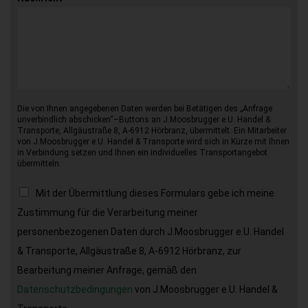
Die von Ihnen angegebenen Daten werden bei Betätigen des „Anfrage
unverbindlich abschicken“–Buttons an J.Moosbrugger e.U. Handel &
Transporte, Allgäustraße 8, A-6912 Hörbranz, übermittelt. Ein Mitarbeiter
von J.Moosbrugger e.U. Handel & Transporte wird sich in Kürze mit Ihnen
in Verbindung setzen und Ihnen ein individuelles Transportangebot
übermitteln.
Mit der Übermittlung dieses Formulars gebe ich meine
Zustimmung für die Verarbeitung meiner
personenbezogenen Daten durch J.Moosbrugger e.U. Handel
& Transporte, Allgäustraße 8, A-6912 Hörbranz, zur
Bearbeitung meiner Anfrage, gemäß den
Datenschutzbedingungen
von J.Moosbrugger e.U. Handel &