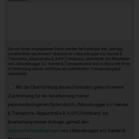
Die von Ihnen angegebenen Daten werden bei Betätigen des „Anfrage
unverbindlich abschicken“–Buttons an J.Moosbrugger e.U. Handel &
Transporte, Allgäustraße 8, A-6912 Hörbranz, übermittelt. Ein Mitarbeiter
von J.Moosbrugger e.U. Handel & Transporte wird sich in Kürze mit Ihnen
in Verbindung setzen und Ihnen ein individuelles Transportangebot
übermitteln.
Mit der Übermittlung dieses Formulars gebe ich meine
Zustimmung für die Verarbeitung meiner
personenbezogenen Daten durch J.Moosbrugger e.U. Handel
& Transporte, Allgäustraße 8, A-6912 Hörbranz, zur
Bearbeitung meiner Anfrage, gemäß den
Datenschutzbedingungen
von J.Moosbrugger e.U. Handel &