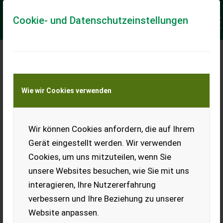
Cookie- und Datenschutzeinstellungen
Meine Transportkostenanfrage
Wie wir Cookies verwenden
Transport von Land- und Baumaschinen –
KEINE Tiertransporte
Keine Anfrage Möglich!
Wir können Cookies anfordern, die auf Ihrem
Gerät eingestellt werden. Wir verwenden
Cookies, um uns mitzuteilen, wenn Sie
unsere Websites besuchen, wie Sie mit uns
Ladeort
interagieren, Ihre Nutzererfahrung
verbessern und Ihre Beziehung zu unserer
PLZ
Ort
Website anpassen.