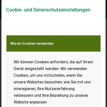
Cookie- und Datenschutzeinstellungen
Meine Transportkostenanfrage
Wie wir Cookies verwenden
Transport von Land- und Baumaschinen –
KEINE Tiertransporte
Wir können Cookies anfordern, die auf Ihrem
Husqvarna 580 BTS
Rückentragbares
Gerät eingestellt werden. Wir verwenden
Blasgerät
Cookies, um uns mitzuteilen, wenn Sie
Starkes
unsere Websites besuchen, wie Sie mit uns
Rückentragbares
interagieren, Ihre Nutzererfahrung
Blasgerät
verbessern und Ihre Beziehung zu unserer
✅✅ Jetzt zum Aktionspreis!
Website anpassen.
✅✅ - Motor: 75,6 cm³, 2-Takt X-TORQ®, Leistung 4,6 PS -