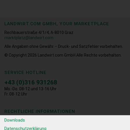
LANDWIRT.COM GMBH, YOUR MARKETPLACE
Rechbauerstraße 4/1/4, A-8010 Graz
marktplatz@landwirt.com
Alle Angaben ohne Gewähr – Druck- und Satzfehler vorbehalten.
© Copyright 2026
Landwirt.com GmbH Alle Rechte vorbehalten.
SERVICE HOTLINE
+43 (0)316 931268
Mo.-Do. 08-12 und 13-16 Uhr
Fr. 08-12 Uhr
RECHTLICHE INFORMATIONEN
Downloads
Datenschutzerklärung