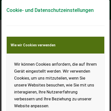
Cookie- und Datenschutzeinstellungen
Meine Transportkostenanfrage
Wie wir Cookies verwenden
Transport von Land- und Baumaschinen –
KEINE Tiertransporte
Wir können Cookies anfordern, die auf Ihrem
John Deere 7430 Premium
Gerät eingestellt werden. Wir verwenden
Gebrauchter John Deere 7430 - in einem guten Zustand! -
Cookies, um uns mitzuteilen, wenn Sie
Baujahr 2011 - 11250 Betriebsstunden - 50km/h - gültiges
Pickerl bis 04/2026 - Gefederte ...
unsere Websites besuchen, wie Sie mit uns
interagieren, Ihre Nutzererfahrung
EUR 74.900
inkl. 20 % MwSt.
verbessern und Ihre Beziehung zu unserer
Website anpassen.