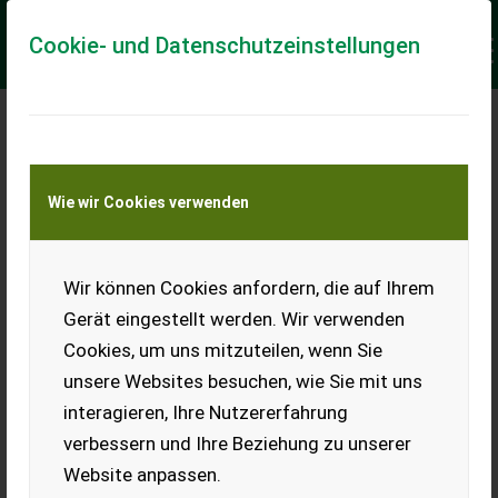
Cookie- und Datenschutzeinstellungen
Meine Transportkostenanfrage
Wie wir Cookies verwenden
Transport von Land- und Baumaschinen –
KEINE Tiertransporte
Keine Anfrage Möglich!
Wir können Cookies anfordern, die auf Ihrem
Gerät eingestellt werden. Wir verwenden
Cookies, um uns mitzuteilen, wenn Sie
unsere Websites besuchen, wie Sie mit uns
Ladeort
interagieren, Ihre Nutzererfahrung
verbessern und Ihre Beziehung zu unserer
PLZ
Ort
Website anpassen.