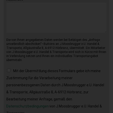
Die von Ihnen angegebenen Daten werden bei Betätigen des „Anfrage
unverbindlich abschicken“–Buttons an J.Moosbrugger e.U. Handel &
Transporte, Allgäustraße 8, A-6912 Hörbranz, übermittelt. Ein Mitarbeiter
von J.Moosbrugger e.U. Handel & Transporte wird sich in Kürze mit Ihnen
in Verbindung setzen und Ihnen ein individuelles Transportangebot
übermitteln.
Mit der Übermittlung dieses Formulars gebe ich meine
Zustimmung für die Verarbeitung meiner
personenbezogenen Daten durch J.Moosbrugger e.U. Handel
& Transporte, Allgäustraße 8, A-6912 Hörbranz, zur
Bearbeitung meiner Anfrage, gemäß den
Datenschutzbedingungen
von J.Moosbrugger e.U. Handel &