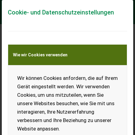
Cookie- und Datenschutzeinstellungen
Meine Transportkostenanfrage
Wie wir Cookies verwenden
Transport von Land- und Baumaschinen –
KEINE Tiertransporte
Wir können Cookies anfordern, die auf Ihrem
JCB 3STH-2S5
Gerät eingestellt werden. Wir verwenden
JCB 3STH-2S5 Schwenkkippmulde Hydrostat Getriebe
Cookies, um uns mitzuteilen, wenn Sie
Artikelnummer: GG3356 Baujahr: 2022 Betriebsstunden: 762
Gewicht: 2390 kg Leistung: 18,9 kW ...
unsere Websites besuchen, wie Sie mit uns
interagieren, Ihre Nutzererfahrung
EUR 22.000
MwSt nicht ausweisbar
verbessern und Ihre Beziehung zu unserer
Website anpassen.