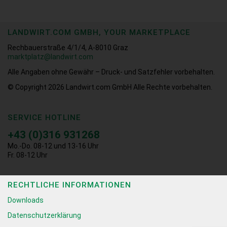
LANDWIRT.COM GMBH, YOUR MARKETPLACE
Rechbauerstraße 4/1/4, A-8010 Graz
marktplatz@landwirt.com
Alle Angaben ohne Gewähr – Druck- und Satzfehler vorbehalten.
© Copyright 2026
Landwirt.com GmbH Alle Rechte vorbehalten.
SERVICE HOTLINE
+43 (0)316 931268
Mo.-Do. 08-12 und 13-16 Uhr
Fr. 08-12 Uhr
RECHTLICHE INFORMATIONEN
Downloads
Datenschutzerklärung