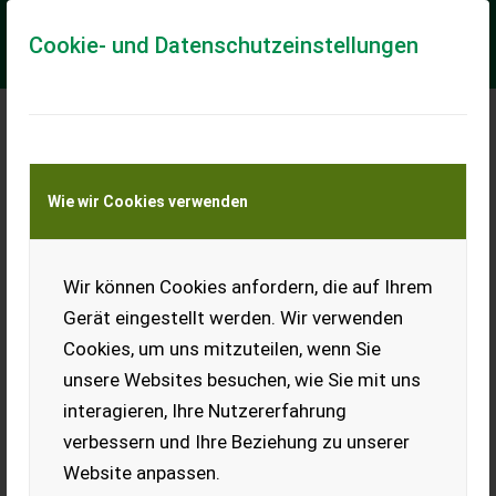
Cookie- und Datenschutzeinstellungen
Meine Transportkostenanfrage
Wie wir Cookies verwenden
Transport von Land- und Baumaschinen –
KEINE Tiertransporte
Wir können Cookies anfordern, die auf Ihrem
Claas DOMINATOR 108
Gerät eingestellt werden. Wir verwenden
Marca: CLAAS Modello: DOMINATOR 108 Anno: 1987 Sistemi di
Cookies, um uns mitzuteilen, wenn Sie
trebbiatura: 6 SCUOTIPAGLIA Potenza: 222 CV Ore di lavoro:
5000 Pneumatici posteriori: 14...
unsere Websites besuchen, wie Sie mit uns
interagieren, Ihre Nutzererfahrung
EUR 0
verbessern und Ihre Beziehung zu unserer
Website anpassen.