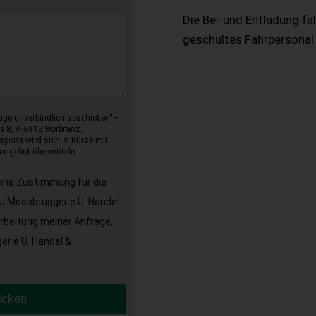
Die Be- und Entladung fa
geschultes Fahrpersonal
age unverbindlich abschicken“–
e 8, A-6912 Hörbranz,
sporte wird sich in Kürze mit
angebot übermitteln.
eine Zustimmung für die
J.Moosbrugger e.U. Handel
arbeitung meiner Anfrage,
r e.U. Handel &
icken