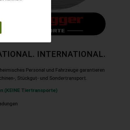
ATIONAL. INTERNATIONAL.
nheimisches Personal und Fahrzeuge garantieren
chinen-, Stückgut- und Sondertransport.
n (KEINE Tiertransporte)
ladungen