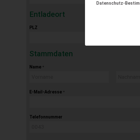
Datenschutz-Besti
Entladeort
PLZ
Ort
Stammdaten
Name
*
E-Mail-Adresse
*
Telefonnummer