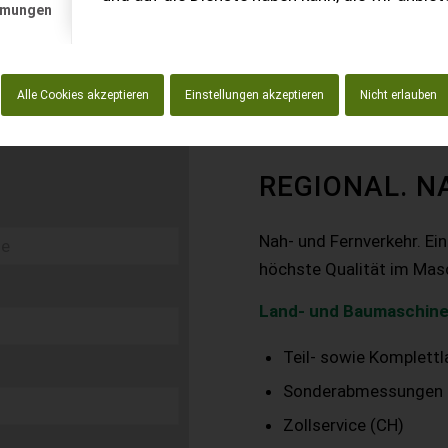
mmungen
Alle Cookies akzeptieren
Einstellungen akzeptieren
Nicht erlauben
REGIONAL. N
Nah- und Fernverkehr. Ei
höchste Qualität im Mas
Land- und Baumaschine
Teil- sowie Komplett
Sonderabmessungen
Zollservice (CH)