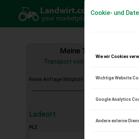
Cookie- und Dat
Meine Transportkosten
Wie wir Cookies ver
Transport von Land- und Baumas
Tiertransporte
Wichtige Website Co
Keine Anfrage Möglich!
Google Analytics Co
Ladeort
Andere externe Dien
PLZ
Ort