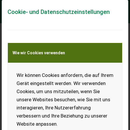
Cookie- und Datenschutzeinstellungen
Meine Transportkostenanfrage
Wie wir Cookies verwenden
Transport von Land- und Baumaschinen –
KEINE Tiertransporte
Wir können Cookies anfordern, die auf Ihrem
Sonstige L538-11067451-Rexroth LT17MFEA-
Gerät eingestellt werden. Wir verwenden
== Více podrobnosti (CZ) == Typ: Díl interiéru Díl vhodný pro:
Cookies, um uns mitzuteilen, wenn Sie
Oblast působnosti konstrukce DPH/marže: Odpočet DPH pro
podnikatele == Weitere Inf...
unsere Websites besuchen, wie Sie mit uns
interagieren, Ihre Nutzererfahrung
EUR 0
verbessern und Ihre Beziehung zu unserer
Website anpassen.