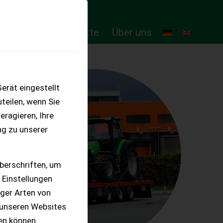
ten
Online-Produkte
Über uns
erät eingestellt
teilen, wenn Sie
eragieren, Ihre
ng zu unserer
berschriften, um
 Einstellungen
iger Arten von
 unseren Websites
ten können.