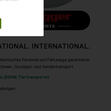
ATIONAL. INTERNATIONAL.
nheimisches Personal und Fahrzeuge garantieren
chinen-, Stückgut- und Sondertransport.
n (KEINE Tiertransporte)
ladungen