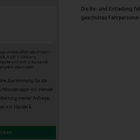
Die Be- und Entladung fa
geschultes Fahrpersonal
age unverbindlich abschicken“–
e 8, A-6912 Hörbranz,
sporte wird sich in Kürze mit
angebot übermitteln.
eine Zustimmung für die
J.Moosbrugger e.U. Handel
arbeitung meiner Anfrage,
r e.U. Handel &
icken