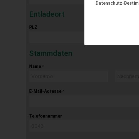
Datenschutz-Besti
Entladeort
PLZ
Ort
Stammdaten
Name
*
E-Mail-Adresse
*
Telefonnummer