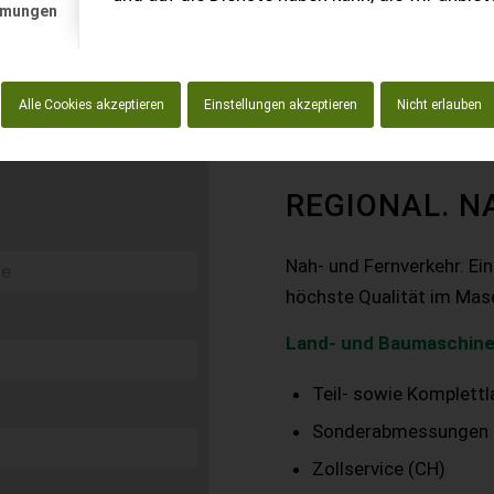
mmungen
Alle Cookies akzeptieren
Einstellungen akzeptieren
Nicht erlauben
REGIONAL. N
Nah- und Fernverkehr. Ei
höchste Qualität im Mas
Land- und Baumaschine
Teil- sowie Komplett
Sonderabmessungen
Zollservice (CH)