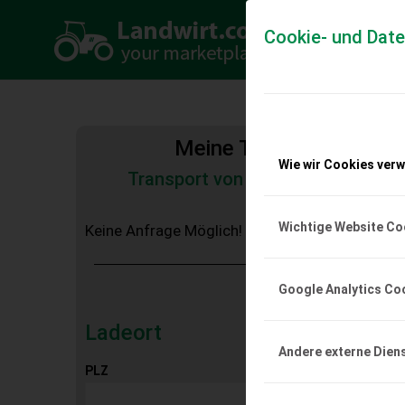
Cookie- und Dat
Meine Transportkosten
Wie wir Cookies ver
Transport von Land- und Baumas
Tiertransporte
Wichtige Website Co
Keine Anfrage Möglich!
Google Analytics Co
Ladeort
Andere externe Dien
PLZ
Ort