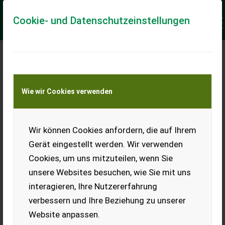
Cookie- und Datenschutzeinstellungen
Meine Transportkostenanfrage
Wie wir Cookies verwenden
Transport von Land- und Baumaschinen –
KEINE Tiertransporte
Keine Anfrage Möglich!
Wir können Cookies anfordern, die auf Ihrem
Gerät eingestellt werden. Wir verwenden
Cookies, um uns mitzuteilen, wenn Sie
unsere Websites besuchen, wie Sie mit uns
Ladeort
interagieren, Ihre Nutzererfahrung
verbessern und Ihre Beziehung zu unserer
PLZ
Ort
Website anpassen.