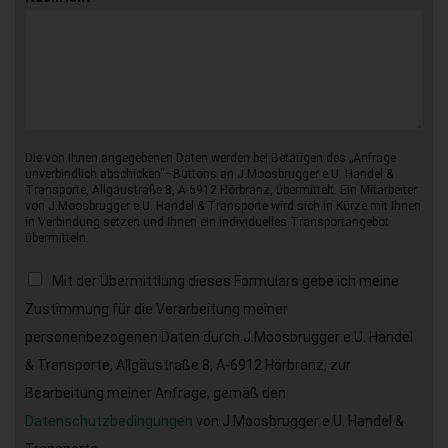
Die von Ihnen angegebenen Daten werden bei Betätigen des „Anfrage
unverbindlich abschicken“–Buttons an J.Moosbrugger e.U. Handel &
Transporte, Allgäustraße 8, A-6912 Hörbranz, übermittelt. Ein Mitarbeiter
von J.Moosbrugger e.U. Handel & Transporte wird sich in Kürze mit Ihnen
in Verbindung setzen und Ihnen ein individuelles Transportangebot
übermitteln.
Mit der Übermittlung dieses Formulars gebe ich meine
Zustimmung für die Verarbeitung meiner
personenbezogenen Daten durch J.Moosbrugger e.U. Handel
& Transporte, Allgäustraße 8, A-6912 Hörbranz, zur
Bearbeitung meiner Anfrage, gemäß den
Datenschutzbedingungen
von J.Moosbrugger e.U. Handel &