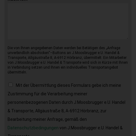
Die von Ihnen angegebenen Daten werden bei Betätigen des „Anfrage
unverbindlich abschicken“–Buttons an J.Moosbrugger e.U. Handel &
Transporte, Allgäustraße 8, A-6912 Hörbranz, übermittelt. Ein Mitarbeiter
von J.Moosbrugger e.U. Handel & Transporte wird sich in Kürze mit Ihnen
in Verbindung setzen und Ihnen ein individuelles Transportangebot
übermitteln.
Mit der Übermittlung dieses Formulars gebe ich meine
Zustimmung für die Verarbeitung meiner
personenbezogenen Daten durch J.Moosbrugger e.U. Handel
& Transporte, Allgäustraße 8, A-6912 Hörbranz, zur
Bearbeitung meiner Anfrage, gemäß den
Datenschutzbedingungen
von J.Moosbrugger e.U. Handel &