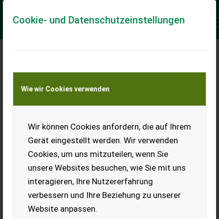
Cookie- und Datenschutzeinstellungen
Meine Transportkostenanfrage
Wie wir Cookies verwenden
Transport von Land- und Baumaschinen –
KEINE Tiertransporte
Keine Anfrage Möglich!
Wir können Cookies anfordern, die auf Ihrem
Gerät eingestellt werden. Wir verwenden
Cookies, um uns mitzuteilen, wenn Sie
unsere Websites besuchen, wie Sie mit uns
Ladeort
interagieren, Ihre Nutzererfahrung
verbessern und Ihre Beziehung zu unserer
PLZ
Ort
Website anpassen.