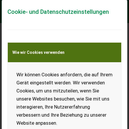
Cookie- und Datenschutzeinstellungen
Meine Transportkostenanfrage
Wie wir Cookies verwenden
Transport von Land- und Baumaschinen –
KEINE Tiertransporte
Wir können Cookies anfordern, die auf Ihrem
Sonstige Mobiles Sägewerk Pilous CTR750EV
gebraucht
Gerät eingestellt werden. Wir verwenden
Cookies, um uns mitzuteilen, wenn Sie
Mobiles Sägwerk Pilous CTR750EV, Bj. 2022, wie neu,
serienmäßige AusstattungPreisänderungen vorbehalten,
unsere Websites besuchen, wie Sie mit uns
Irrtümer, Druck- und Satzfehler vorbehalten
interagieren, Ihre Nutzererfahrung
EUR 9.990
MwSt nicht ausweisbar
verbessern und Ihre Beziehung zu unserer
Website anpassen.