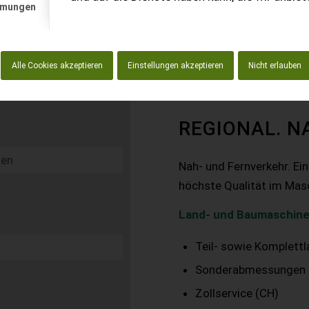
mmungen
Alle Cookies akzeptieren
Einstellungen akzeptieren
Nicht erlauben
REGIONAL. N
Nah- und Fernverkehr. Ei
höchste Qualität im Mas
Land- und Baumaschine
Teil- sowie Komplett
Sonderabmessungen
Zollservice (CH)