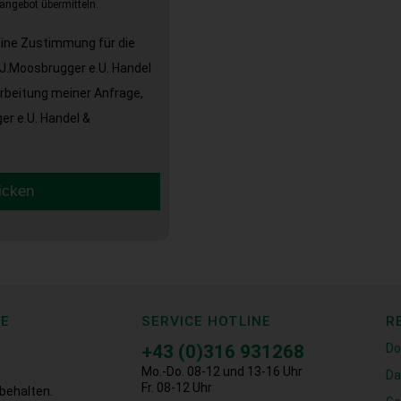
angebot übermitteln.
eine Zustimmung für die
J.Moosbrugger e.U. Handel
arbeitung meiner Anfrage,
r e.U. Handel &
icken
CE
SERVICE HOTLINE
R
+43 (0)316 931268
Do
Mo.-Do. 08-12 und 13-16 Uhr
Da
Fr. 08-12 Uhr
behalten.