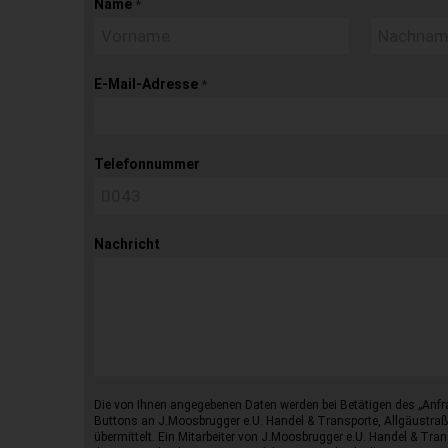
Name
*
E-Mail-Adresse
*
Telefonnummer
Nachricht
Die von Ihnen angegebenen Daten werden bei Betätigen des „Anfr
Buttons an J.Moosbrugger e.U. Handel & Transporte, Allgäustraß
übermittelt. Ein Mitarbeiter von J.Moosbrugger e.U. Handel & Tran