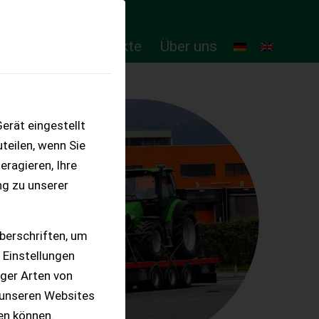
ten
Online-Produkte
Über uns
erät eingestellt
teilen, wenn Sie
eragieren, Ihre
ng zu unserer
berschriften, um
 Einstellungen
iger Arten von
 unseren Websites
ten können.