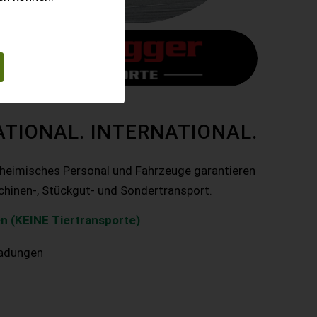
ATIONAL. INTERNATIONAL.
nheimisches Personal und Fahrzeuge garantieren
chinen-, Stückgut- und Sondertransport.
n (KEINE Tiertransporte)
ladungen