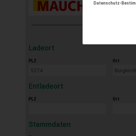
Datenschutz-Besti
Ladeort
PLZ
Ort
Entladeort
PLZ
Ort
Stammdaten