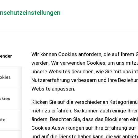
enschutzeinstellungen
Händlerlogin
für Händler
Mediada
anfrage
Wir können Cookies anfordern, die auf Ihrem G
wenden
chinen – KEINE
werden. Wir verwenden Cookies, um uns mitzu
unsere Websites besuchen, wie Sie mit uns int
okies
Nutzererfahrung verbessern und Ihre Beziehu
Website anpassen.
angeboten. Es handelt sich
okies
tas. Die Re...
Klicken Sie auf die verschiedenen Kategorienü
mehr zu erfahren. Sie können auch einige Ihrer
ändern. Beachten Sie, dass das Blockieren ein
ste
Cookies Auswirkungen auf Ihre Erfahrung auf
und auf die Dienste haben kann, die wir anbie