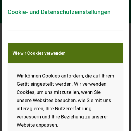
Cookie- und Datenschutzeinstellungen
Meine Transportkostenanfrage
Wie wir Cookies verwenden
Transport von Land- und Baumaschinen –
KEINE Tiertransporte
Wir können Cookies anfordern, die auf Ihrem
Iveco Magirus + Anhänger + Schiebenschild +
Salzstreue
Gerät eingestellt werden. Wir verwenden
Cookies, um uns mitzuteilen, wenn Sie
Beleuchtung/Warntafeln ________ Iveco Winterpaket LKW +
Anhänger + Scheibenschild + Salzstreuer KW 309 PS 420 max
unsere Websites besuchen, wie Sie mit uns
26 t Erstzulassung 17.09.2015 ...
interagieren, Ihre Nutzererfahrung
EUR 78.421
inkl. 19% MwSt
verbessern und Ihre Beziehung zu unserer
Website anpassen.