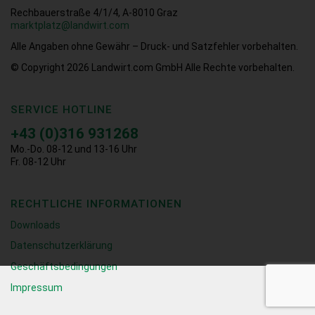
Rechbauerstraße 4/1/4, A-8010 Graz
marktplatz@landwirt.com
Alle Angaben ohne Gewähr – Druck- und Satzfehler vorbehalten.
© Copyright 2026
Landwirt.com GmbH Alle Rechte vorbehalten.
SERVICE HOTLINE
+43 (0)316 931268
Mo.-Do. 08-12 und 13-16 Uhr
Fr. 08-12 Uhr
RECHTLICHE INFORMATIONEN
Downloads
Datenschutzerklärung
Geschäftsbedingungen
Impressum