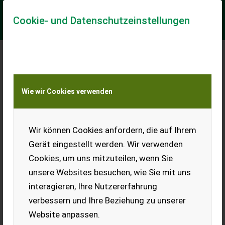
Cookie- und Datenschutzeinstellungen
Meine Transportkostenanfrage
Wie wir Cookies verwenden
Transport von Land- und Baumaschinen –
KEINE Tiertransporte
Wir können Cookies anfordern, die auf Ihrem
Sonstige Segway Mähroboter Navimow i108E
Gerät eingestellt werden. Wir verwenden
!!NEU!!
Cookies, um uns mitzuteilen, wenn Sie
Navimow - eine neue Ära der intelligenten Rasenpflege. Die
unsere Websites besuchen, wie Sie mit uns
Mähroboter Segway Navimow wurden erstmals 2021
vorgestellt und nach dem Verkaufsstart im...
interagieren, Ihre Nutzererfahrung
verbessern und Ihre Beziehung zu unserer
EUR 999
inkl. 20 % MwSt.
Website anpassen.