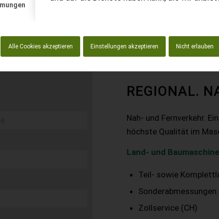
mmungen
Alle Cookies akzeptieren
Einstellungen akzeptieren
Nicht erlauben
REGIONAL. N
Nah- und Fernverkehr. Ei
höchste Qualität im Mas
Land- und Baumaschine
Teil- sowie Komplett
Sonderabmessungen
Zollservice (CH)