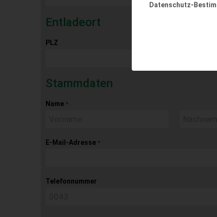
Datenschutz-Besti
Entladeort
PLZ
Ort
Stammdaten
Name
*
E-Mail-Adresse
*
Telefonnummer