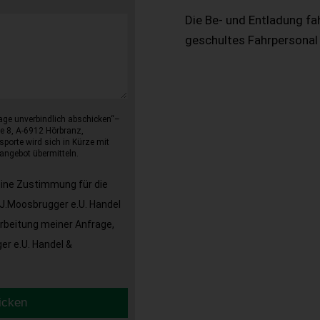
Die Be- und Entladung fa
geschultes Fahrpersonal
age unverbindlich abschicken“–
e 8, A-6912 Hörbranz,
sporte wird sich in Kürze mit
angebot übermitteln.
eine Zustimmung für die
J.Moosbrugger e.U. Handel
arbeitung meiner Anfrage,
r e.U. Handel &
icken