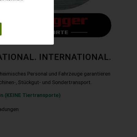
ATIONAL. INTERNATIONAL.
nheimisches Personal und Fahrzeuge garantieren
chinen-, Stückgut- und Sondertransport.
n (KEINE Tiertransporte)
ladungen