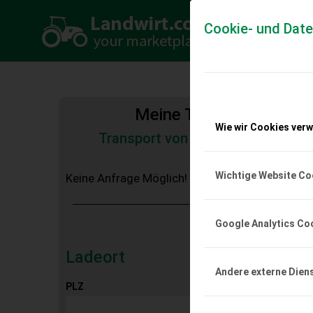
Cookie- und Dat
Meine Transportkosten
Wie wir Cookies ver
Transport von Land- und Baumas
Tiertransporte
Wichtige Website Co
Keine Anfrage Möglich!
Google Analytics Co
Ladeort
Andere externe Dien
PLZ
Ort