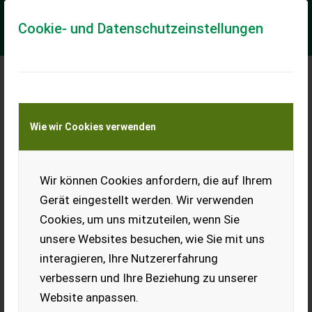
Cookie- und Datenschutzeinstellungen
Meine Transportkostenanfrage
Wie wir Cookies verwenden
Transport von Land- und Baumaschinen –
KEINE Tiertransporte
Wir können Cookies anfordern, die auf Ihrem
Can-am Can-Am Outlander MAX Electric EV37
WH TR26
Gerät eingestellt werden. Wir verwenden
Cookies, um uns mitzuteilen, wenn Sie
Der 2026 Can-Am Outlander MAX Electric ist ein
leistungsstarkes, geräuscharmes und wartungsarmes ATV,
unsere Websites besuchen, wie Sie mit uns
das mit seinem Elektroantrieb neue Maßstäbe s...
interagieren, Ihre Nutzererfahrung
EUR 18.579
inkl. 20 % MwSt.
verbessern und Ihre Beziehung zu unserer
Website anpassen.