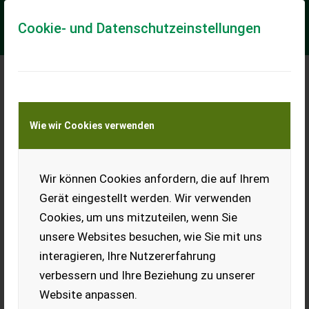
Cookie- und Datenschutzeinstellungen
Meine Transportkostenanfrage
Wie wir Cookies verwenden
Transport von Land- und Baumaschinen –
KEINE Tiertransporte
Wir können Cookies anfordern, die auf Ihrem
Sonstige Geringhoff Gelenkwellekuppler f. JD
HM 8Reihig
Gerät eingestellt werden. Wir verwenden
Cookies, um uns mitzuteilen, wenn Sie
Gelenkwellekuppler mit hydraulischem Verschub zu
Geringhoff Maispflücker. Automatische Gelenkwellenkupplung
unsere Websites besuchen, wie Sie mit uns
bei John Deere HillMaster mit 8 reihige...
interagieren, Ihre Nutzererfahrung
EUR 1.200
inkl. 20 % MwSt.
verbessern und Ihre Beziehung zu unserer
Website anpassen.