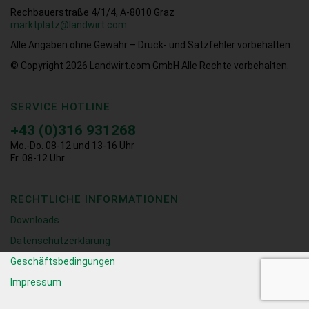
Rechbauerstraße 4/1/4, A-8010 Graz
marktplatz@landwirt.com
Alle Angaben ohne Gewähr – Druck- und Satzfehler vorbehalten.
© Copyright 2026
Landwirt.com GmbH Alle Rechte vorbehalten.
SERVICE HOTLINE
+43 (0)316 931268
Mo.-Do. 08-12 und 13-16 Uhr
Fr. 08-12 Uhr
RECHTLICHE INFORMATIONEN
Downloads
Datenschutzerklärung
Geschäftsbedingungen
Impressum