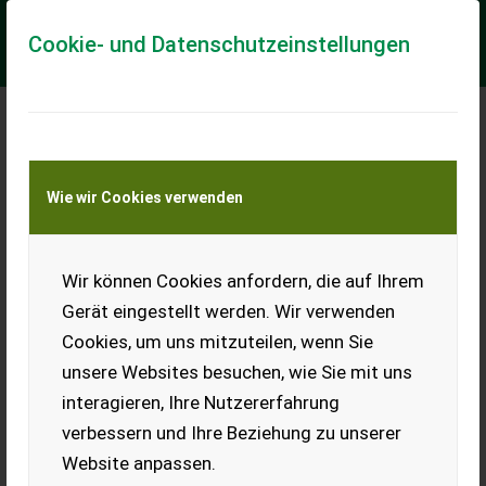
Cookie- und Datenschutzeinstellungen
Meine Transportkostenanfrage
Wie wir Cookies verwenden
Transport von Land- und Baumaschinen –
KEINE Tiertransporte
Wir können Cookies anfordern, die auf Ihrem
Sonstige 4x Pflegeräder für Same Dorado,
Argon/ Deutz 5D,
Gerät eingestellt werden. Wir verwenden
Cookies, um uns mitzuteilen, wenn Sie
gebrauchte Pflegeräder passend für Same Dorado, Dorado
Natural oder Argon, Deutz 4E, 5D, 5D Keyline vorne BKT
unsere Websites besuchen, wie Sie mit uns
210/90R24 (8.3R24) Profiltiefe ca. ...
interagieren, Ihre Nutzererfahrung
EUR 2.000
inkl. 20 % MwSt.
verbessern und Ihre Beziehung zu unserer
Website anpassen.