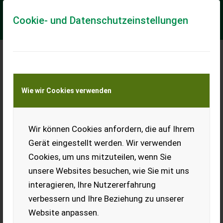
Cookie- und Datenschutzeinstellungen
Meine Transportkostenanfrage
Wie wir Cookies verwenden
Transport von Land- und Baumaschinen –
KEINE Tiertransporte
Wir können Cookies anfordern, die auf Ihrem
Krone VariPack V 190
XC Plus
Gerät eingestellt werden. Wir verwenden
VariPack V 165 XC Plus
Cookies, um uns mitzuteilen, wenn Sie
unsere Websites besuchen, wie Sie mit uns
* Hardox Rotor *
Ballenklemme * 26 Messer Schneidwerk * Bereifung
interagieren, Ihre Nutzererfahrung
500/60R22.5" * Rollenniederhalter * Ungesteuerte Pick-up
verbessern und Ihre Beziehung zu unserer
EasyFlow * Integralr...
Website anpassen.
EUR 0