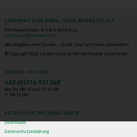
LANDWIRT.COM GMBH, YOUR MARKETPLACE
Rechbauerstraße 4/1/4, A-8010 Graz
marktplatz@landwirt.com
Alle Angaben ohne Gewähr – Druck- und Satzfehler vorbehalten.
© Copyright 2026
Landwirt.com GmbH Alle Rechte vorbehalten.
SERVICE HOTLINE
+43 (0)316 931268
Mo.-Do. 08-12 und 13-16 Uhr
Fr. 08-12 Uhr
RECHTLICHE INFORMATIONEN
Downloads
Datenschutzerklärung