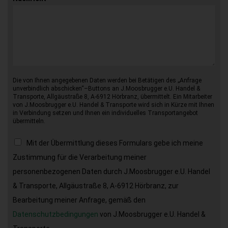
Die von Ihnen angegebenen Daten werden bei Betätigen des „Anfrage
unverbindlich abschicken“–Buttons an J.Moosbrugger e.U. Handel &
Transporte, Allgäustraße 8, A-6912 Hörbranz, übermittelt. Ein Mitarbeiter
von J.Moosbrugger e.U. Handel & Transporte wird sich in Kürze mit Ihnen
in Verbindung setzen und Ihnen ein individuelles Transportangebot
übermitteln.
Mit der Übermittlung dieses Formulars gebe ich meine
Zustimmung für die Verarbeitung meiner
personenbezogenen Daten durch J.Moosbrugger e.U. Handel
& Transporte, Allgäustraße 8, A-6912 Hörbranz, zur
Bearbeitung meiner Anfrage, gemäß den
Datenschutzbedingungen
von J.Moosbrugger e.U. Handel &