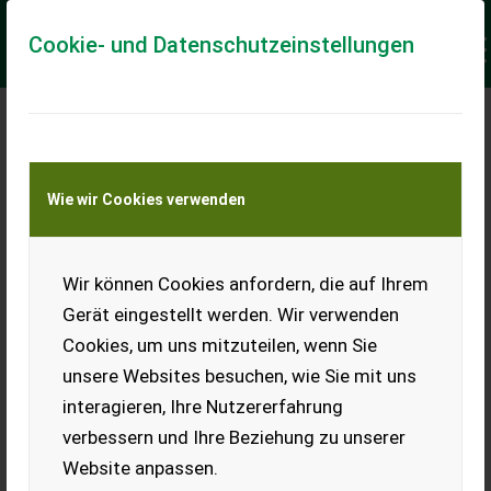
Cookie- und Datenschutzeinstellungen
Meine Transportkostenanfrage
Wie wir Cookies verwenden
Transport von Land- und Baumaschinen –
KEINE Tiertransporte
Keine Anfrage Möglich!
Wir können Cookies anfordern, die auf Ihrem
Gerät eingestellt werden. Wir verwenden
Cookies, um uns mitzuteilen, wenn Sie
unsere Websites besuchen, wie Sie mit uns
Ladeort
interagieren, Ihre Nutzererfahrung
verbessern und Ihre Beziehung zu unserer
PLZ
Ort
Website anpassen.