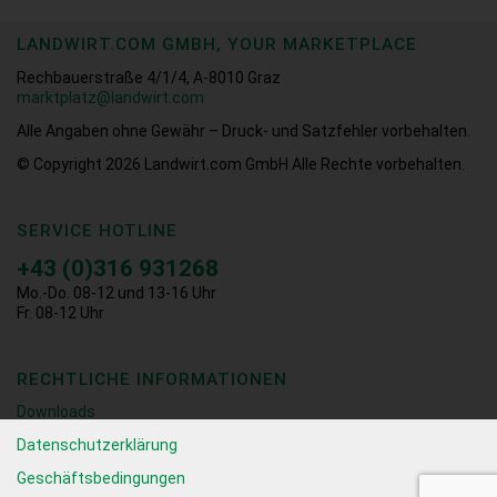
LANDWIRT.COM GMBH, YOUR MARKETPLACE
Rechbauerstraße 4/1/4, A-8010 Graz
marktplatz@landwirt.com
Alle Angaben ohne Gewähr – Druck- und Satzfehler vorbehalten.
© Copyright 2026
Landwirt.com GmbH Alle Rechte vorbehalten.
SERVICE HOTLINE
+43 (0)316 931268
Mo.-Do. 08-12 und 13-16 Uhr
Fr. 08-12 Uhr
RECHTLICHE INFORMATIONEN
Downloads
Datenschutzerklärung
Geschäftsbedingungen