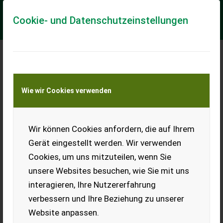
Cookie- und Datenschutzeinstellungen
Meine Transportkostenanfrage
Wie wir Cookies verwenden
Transport von Land- und Baumaschinen –
KEINE Tiertransporte
Wir können Cookies anfordern, die auf Ihrem
Claas Claas Vario 680
Gerät eingestellt werden. Wir verwenden
Getreideschneidwerk
Cookies, um uns mitzuteilen, wenn Sie
Vario
unsere Websites besuchen, wie Sie mit uns
Einsatzbereites neuwertiges
interagieren, Ihre Nutzererfahrung
Schneckenschneidwerk
Passend zu Claas
verbessern und Ihre Beziehung zu unserer
Mähdrescher Lexion Serie 5,
Website anpassen.
Lexion 5000, Lexion 6000,