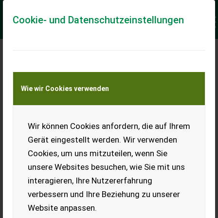
Cookie- und Datenschutzeinstellungen
Meine Transportkostenanfrage
Wie wir Cookies verwenden
Transport von Land- und Baumaschinen –
KEINE Tiertransporte
Keine Anfrage Möglich!
Wir können Cookies anfordern, die auf Ihrem
Gerät eingestellt werden. Wir verwenden
Cookies, um uns mitzuteilen, wenn Sie
unsere Websites besuchen, wie Sie mit uns
Ladeort
interagieren, Ihre Nutzererfahrung
verbessern und Ihre Beziehung zu unserer
PLZ
Ort
Website anpassen.