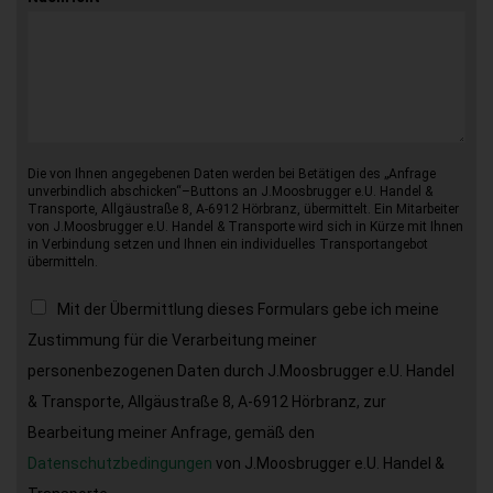
Die von Ihnen angegebenen Daten werden bei Betätigen des „Anfrage
unverbindlich abschicken“–Buttons an J.Moosbrugger e.U. Handel &
Transporte, Allgäustraße 8, A-6912 Hörbranz, übermittelt. Ein Mitarbeiter
von J.Moosbrugger e.U. Handel & Transporte wird sich in Kürze mit Ihnen
in Verbindung setzen und Ihnen ein individuelles Transportangebot
übermitteln.
Mit der Übermittlung dieses Formulars gebe ich meine
Zustimmung für die Verarbeitung meiner
personenbezogenen Daten durch J.Moosbrugger e.U. Handel
& Transporte, Allgäustraße 8, A-6912 Hörbranz, zur
Bearbeitung meiner Anfrage, gemäß den
Datenschutzbedingungen
von J.Moosbrugger e.U. Handel &