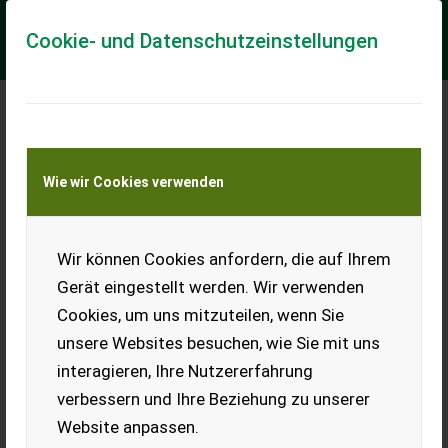
Cookie- und Datenschutzeinstellungen
Meine Transportkostenanfrage
Wie wir Cookies verwenden
Transport von Land- und Baumaschinen –
KEINE Tiertransporte
Wir können Cookies anfordern, die auf Ihrem
Ozdoken *AKTION*-Einzelkornsämaschinen 4
bis 12 reihig
Gerät eingestellt werden. Wir verwenden
Einzelkornsämaschine-Mais-Soja-Rübe-Kürbis-Raps
Cookies, um uns mitzuteilen, wenn Sie
unsere Websites besuchen, wie Sie mit uns
*****Frühbezugsaktion bis 1.Februar 2026**** Özdöken
Einzelkornsämaschinen von 4 bis 12 reihen Viele
interagieren, Ihre Nutzererfahrung
verschiedene Ausstattungsvarianten. ++++Jetzt ...
verbessern und Ihre Beziehung zu unserer
EUR 1.234
inkl. 20 % MwSt.
Website anpassen.