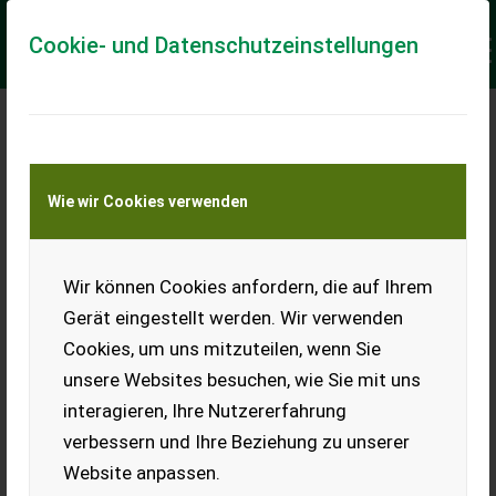
Cookie- und Datenschutzeinstellungen
Meine Transportkostenanfrage
Wie wir Cookies verwenden
Transport von Land- und Baumaschinen –
KEINE Tiertransporte
Keine Anfrage Möglich!
Wir können Cookies anfordern, die auf Ihrem
Gerät eingestellt werden. Wir verwenden
Cookies, um uns mitzuteilen, wenn Sie
unsere Websites besuchen, wie Sie mit uns
Ladeort
interagieren, Ihre Nutzererfahrung
verbessern und Ihre Beziehung zu unserer
PLZ
Ort
Website anpassen.