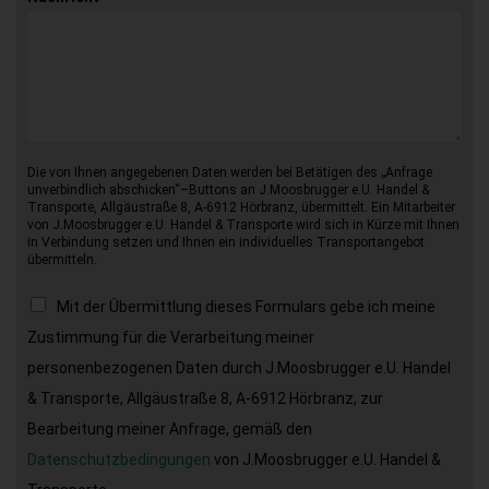
Die von Ihnen angegebenen Daten werden bei Betätigen des „Anfrage
unverbindlich abschicken“–Buttons an J.Moosbrugger e.U. Handel &
Transporte, Allgäustraße 8, A-6912 Hörbranz, übermittelt. Ein Mitarbeiter
von J.Moosbrugger e.U. Handel & Transporte wird sich in Kürze mit Ihnen
in Verbindung setzen und Ihnen ein individuelles Transportangebot
übermitteln.
Mit der Übermittlung dieses Formulars gebe ich meine
Zustimmung für die Verarbeitung meiner
personenbezogenen Daten durch J.Moosbrugger e.U. Handel
& Transporte, Allgäustraße 8, A-6912 Hörbranz, zur
Bearbeitung meiner Anfrage, gemäß den
Datenschutzbedingungen
von J.Moosbrugger e.U. Handel &