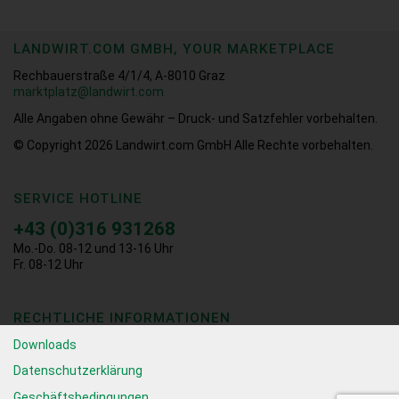
LANDWIRT.COM GMBH, YOUR MARKETPLACE
Rechbauerstraße 4/1/4, A-8010 Graz
marktplatz@landwirt.com
Alle Angaben ohne Gewähr – Druck- und Satzfehler vorbehalten.
© Copyright 2026
Landwirt.com GmbH Alle Rechte vorbehalten.
SERVICE HOTLINE
+43 (0)316 931268
Mo.-Do. 08-12 und 13-16 Uhr
Fr. 08-12 Uhr
RECHTLICHE INFORMATIONEN
Downloads
Datenschutzerklärung
Geschäftsbedingungen