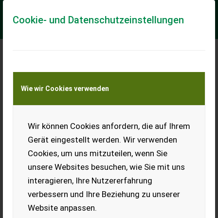
Cookie- und Datenschutzeinstellungen
Meine Transportkostenanfrage
Wie wir Cookies verwenden
Transport von Land- und Baumaschinen –
KEINE Tiertransporte
Wir können Cookies anfordern, die auf Ihrem
Wölfleder Wölfleder
Wieseneggen
Gerät eingestellt werden. Wir verwenden
Cookies, um uns mitzuteilen, wenn Sie
Wölfleder Wieseneggen,
Arbeitsbreiten von 4m -
unsere Websites besuchen, wie Sie mit uns
8,3m, hydraulische Klappung
interagieren, Ihre Nutzererfahrung
mit Schlauchbruchventil, 5
Reihen Reibleisten und 4
verbessern und Ihre Beziehung zu unserer
Reihen Zinken, 1 Re...
Website anpassen.
EUR 123.456
inkl. 20 %