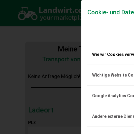
Cookie- und Dat
Meine Transportkosten
Wie wir Cookies ver
Transport von Land- und Baumas
Tiertransporte
Wichtige Website Co
Keine Anfrage Möglich!
Google Analytics Co
Ladeort
Andere externe Dien
PLZ
Ort