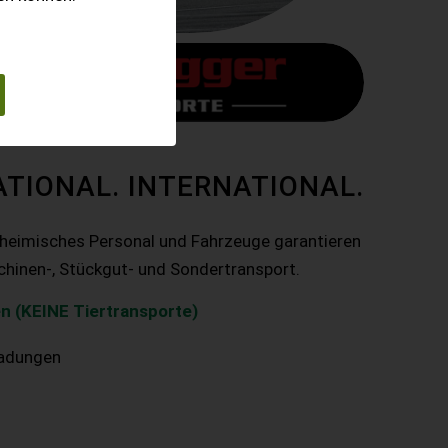
ATIONAL. INTERNATIONAL.
nheimisches Personal und Fahrzeuge garantieren
chinen-, Stückgut- und Sondertransport.
n (KEINE Tiertransporte)
ladungen