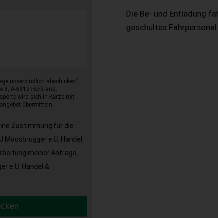
Die Be- und Entladung fa
geschultes Fahrpersonal
age unverbindlich abschicken“–
e 8, A-6912 Hörbranz,
sporte wird sich in Kürze mit
angebot übermitteln.
eine Zustimmung für die
J.Moosbrugger e.U. Handel
arbeitung meiner Anfrage,
r e.U. Handel &
icken