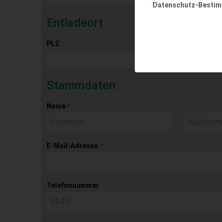
Datenschutz-Besti
Entladeort
PLZ
Ort
Stammdaten
Name
*
E-Mail-Adresse
*
Telefonnummer