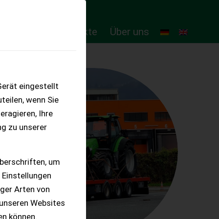
ten
Online-Produkte
Über uns
erät eingestellt
teilen, wenn Sie
eragieren, Ihre
ng zu unserer
berschriften, um
 Einstellungen
iger Arten von
 unseren Websites
ten können.