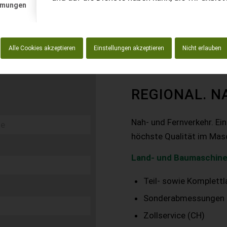
mmungen
Alle Cookies akzeptieren
Einstellungen akzeptieren
Nicht erlauben
REGIONAL. N
Nah- und Fernverkehr. Ei
höchste Qualität im Mas
Land- und Baumaschine
Teil- sowie Komplett
Sonderabmessungen
Zollservice (CH)