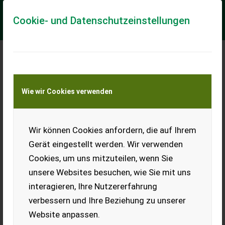
Cookie- und Datenschutzeinstellungen
Meine Transportkostenanfrage
Wie wir Cookies verwenden
Transport von Land- und Baumaschinen –
KEINE Tiertransporte
Wir können Cookies anfordern, die auf Ihrem
Oma 320
Gerät eingestellt werden. Wir verwenden
mt. 3.30 -idraulica, a 5 settori, c/centralina piastra-
Cookies, um uns mitzuteilen, wenn Sie
EUR 0
unsere Websites besuchen, wie Sie mit uns
interagieren, Ihre Nutzererfahrung
verbessern und Ihre Beziehung zu unserer
Website anpassen.