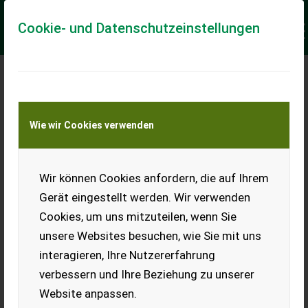
Cookie- und Datenschutzeinstellungen
Meine Transportkostenanfrage
Wie wir Cookies verwenden
Transport von Land- und Baumaschinen –
KEINE Tiertransporte
Keine Anfrage Möglich!
Wir können Cookies anfordern, die auf Ihrem
Gerät eingestellt werden. Wir verwenden
Cookies, um uns mitzuteilen, wenn Sie
unsere Websites besuchen, wie Sie mit uns
Ladeort
interagieren, Ihre Nutzererfahrung
verbessern und Ihre Beziehung zu unserer
PLZ
Ort
Website anpassen.