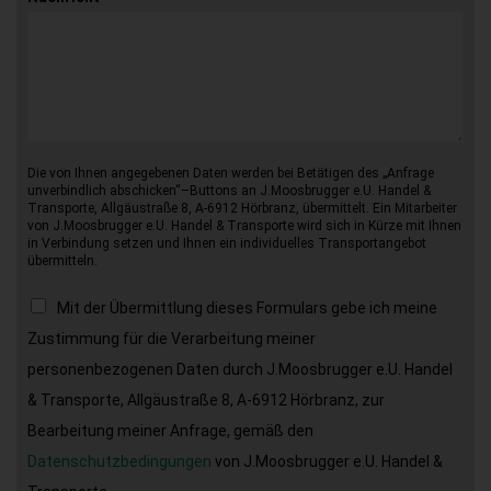
Die von Ihnen angegebenen Daten werden bei Betätigen des „Anfrage
unverbindlich abschicken“–Buttons an J.Moosbrugger e.U. Handel &
Transporte, Allgäustraße 8, A-6912 Hörbranz, übermittelt. Ein Mitarbeiter
von J.Moosbrugger e.U. Handel & Transporte wird sich in Kürze mit Ihnen
in Verbindung setzen und Ihnen ein individuelles Transportangebot
übermitteln.
Mit der Übermittlung dieses Formulars gebe ich meine
Zustimmung für die Verarbeitung meiner
personenbezogenen Daten durch J.Moosbrugger e.U. Handel
& Transporte, Allgäustraße 8, A-6912 Hörbranz, zur
Bearbeitung meiner Anfrage, gemäß den
Datenschutzbedingungen
von J.Moosbrugger e.U. Handel &