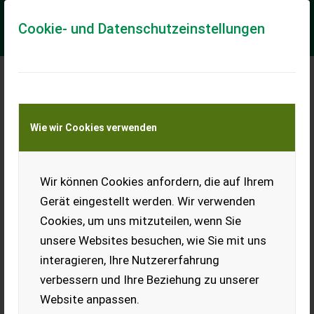
Cookie- und Datenschutzeinstellungen
Meine Transportkostenanfrage
Wie wir Cookies verwenden
Transport von Land- und Baumaschinen –
KEINE Tiertransporte
Wir können Cookies anfordern, die auf Ihrem
Ritter S27 DYEE
Gerät eingestellt werden. Wir verwenden
________ Baujahr 2006 Winde im Werk überholt max. 70 kN / 7
Cookies, um uns mitzuteilen, wenn Sie
t Zugkraft Seil 100 / 11 m/mm neu Gewicht ohne Seil : 520 kg
inkl. Seil und Gelenkwell...
unsere Websites besuchen, wie Sie mit uns
interagieren, Ihre Nutzererfahrung
EUR 14.875
inkl. 19% MwSt
verbessern und Ihre Beziehung zu unserer
Website anpassen.